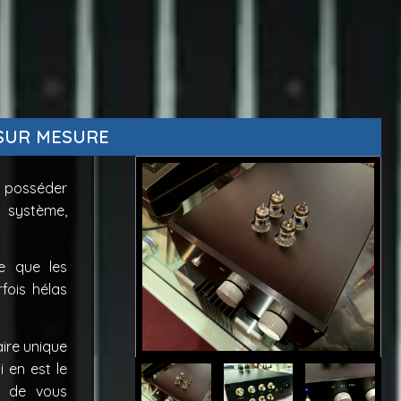
SUR MESURE
e posséder
 système,
ce que les
fois hélas
aire unique
i en est le
x de vous