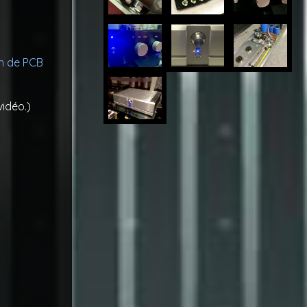
n de PCB
vidéo.)