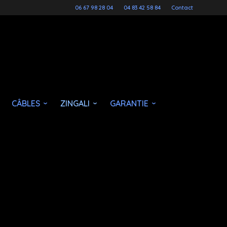
06 67 98 28 04
04 83 42 58 84
Contact
CÂBLES
ZINGALI
GARANTIE